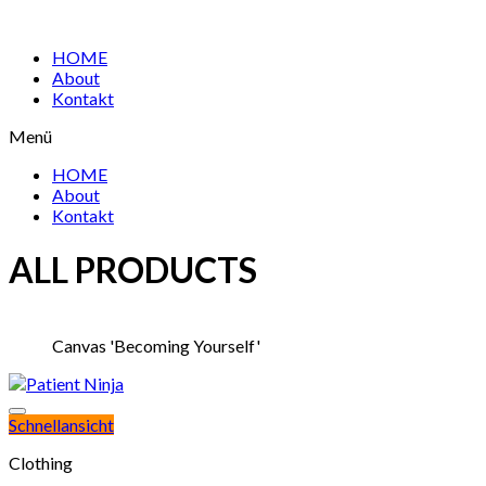
HOME
About
Kontakt
Menü
HOME
About
Kontakt
ALL PRODUCTS
Canvas 'Becoming Yourself'
Schnellansicht
Clothing