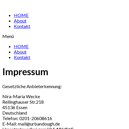
HOME
About
Kontakt
Menü
HOME
About
Kontakt
Impressum
Gesetzliche Anbieterkennung:
Nira-Maria Wecke
Rellinghauser Str.218
45136 Essen
Deutschland
Telefon: 0201-20608616
E-Mail: mail@urbandough.de