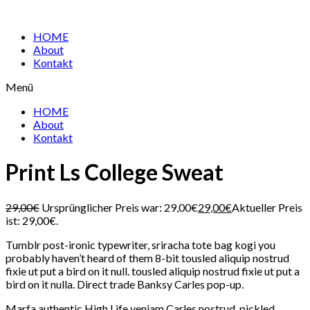
HOME
About
Kontakt
Menü
HOME
About
Kontakt
Print Ls College Sweat
29,00
€
Ursprünglicher Preis war: 29,00€
29,00
€
Aktueller Preis
ist: 29,00€.
Tumblr post-ironic typewriter, sriracha tote bag kogi you
probably haven’t heard of them 8-bit tousled aliquip nostrud
fixie ut put a bird on it null. tousled aliquip nostrud fixie ut put a
bird on it nulla. Direct trade Banksy Carles pop-up.
Marfa authentic High Life veniam Carles nostrud, pickled