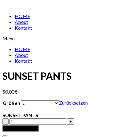
HOME
About
Kontakt
Menü
HOME
About
Kontakt
SUNSET PANTS
50,00
€
Zurücksetzen
Größen
SUNSET PANTS
SUNSET
PANTS
In den Warenkorb
Menge