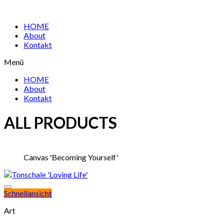
HOME
About
Kontakt
Menü
HOME
About
Kontakt
ALL PRODUCTS
Canvas 'Becoming Yourself'
Schnellansicht
Art