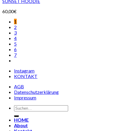
SUNSET HOODIE
60,00
€
1
2
3
4
5
6
7
Instagram
KONTAKT
AGB
Datenschutzerklärung
Impressum
Suchen
nach:
HOME
About
Kontakt