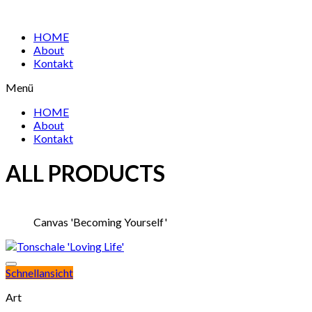
HOME
About
Kontakt
Menü
HOME
About
Kontakt
ALL PRODUCTS
Canvas 'Becoming Yourself'
Schnellansicht
Art